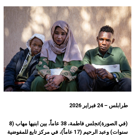
طرابلس – 24 فبراير 2026
(في الصورة)تجلس فاطمة،
38
عاماً، بين ابنيها
مها
ب
(
8
سنوات) وعبد الرحيم (
17
عاماً)، في مركز تابع للمفوضية