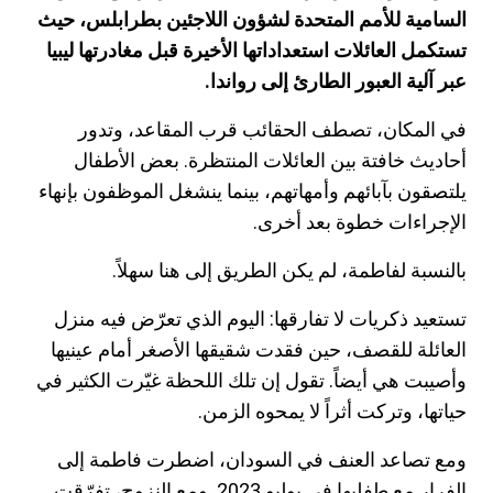
السامية للأمم المتحدة لشؤون اللاجئين بطرابلس، حيث
تستكمل العائلات استعداداتها الأخيرة قبل مغادرتها ليبيا
عبر آلية العبور الطارئ إلى رواندا.
في المكان، تصطف الحقائب قرب المقاعد، وتدور
أحاديث خافتة بين العائلات المنتظرة. بعض الأطفال
يلتصقون بآبائهم وأمهاتهم، بينما ينشغل الموظفون بإنهاء
الإجراءات خطوة بعد أخرى.
بالنسبة لفاطمة، لم يكن الطريق إلى هنا سهلاً.
تستعيد ذكريات لا تفارقها: اليوم الذي تعرّض فيه منزل
العائلة للقصف، حين فقدت شقيقها الأصغر أمام عينيها
وأصيبت هي أيضاً. تقول إن تلك اللحظة غيّرت الكثير في
حياتها، وتركت أثراً لا يمحوه الزمن.
ومع تصاعد العنف في السودان، اضطرت فاطمة إلى
الفرار مع طفليها في يوليو
2023
. ومع النزوح، تفرّقت