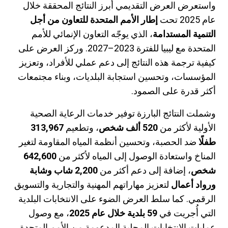
واستعرض العرض التقديمي أبرز النتائج المحققة خلال
عام 2025 تحت
إطار الأمم المتحدة للتعاون من أجل
التنمية المستدامة
، الذي يوجّه التعاون الإنمائي للأمم
المتحدة مع ليبيا للفترة 2023–2027. وركز العرض على
كيفية ترجمة هذه النتائج إلى دعم عملي للأفراد، وتعزيز
المؤسسات، وتحسين استجابة البلديات، وبناء مجتمعات
أكثر قدرة على الصمود.
وشملت النتائج البارزة توفير خدمات الرعاية الصحية
الأولية لأكثر من
520 ألف شخص
، وتطعيم
313,967
طفلًا
ضد الحصبة، وتحسين أنظمة المياه المقاومة لتغير
المناخ واستعادة الوصول إلى المياه لأكثر من
642,600
شخص
، إضافة إلى دعم أكثر من
2,200 شاب وشابة
ورواد أعمال
لتعزيز مهاراتهم المهنية والتجارية والتسويق
الرقمي. كما سلط العرض الضوء على الانتخابات البلدية
التي أُجريت في
59 بلدية خلال عام 2025
، مع وصول
عمليات الانتخابات المحلية المدعومة من الأمم المتحدة