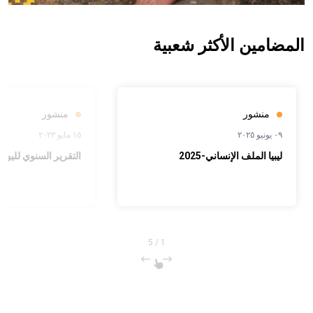
المضامين الأكثر شعبية
منشور
منشور
٠٩ يونيو ٢٠٢٥
١٥ مايو ٢٠٢٣
ليبيا الملف الإنساني-2025
التقرير السنوي لليونيسف
5
/
1