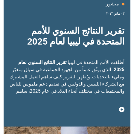
منشور
٠٣ مايو ٢٠٢٦
تقرير النتائج السنوي للأمم
المتحدة في ليبيا لعام 2025
أطلقت الأمم المتحدة في ليبيا
تقرير النتائج السنوي لعام
2025
، الذي يوثّق عاماً من الجهود الجماعية في سياق متغيّر
ومليء بالتحديات. ويُظهر التقرير كيف ساهم العمل المشترك
مع الشركاء الليبيين والدوليين في تقديم دعم ملموس للناس
والمجتمعات في مختلف أنحاء البلاد.في عام 2025، ساهم
دعم الأمم المتحدة في تعزيز الحوكمة المحلية، وتوسيع
الوصول إلى الخدمات الأساسية، وخلق فرص جديدة للشباب
ورواد الأعمال، وتطوير حلول مائية أكثر قدرة على الصمود
في مواجهة التغير المناخي، وتوفير الحماية للنازحين
والمهاجرين واللاجئين والفئات الأكثر ضعفاً.ويعرض التقرير