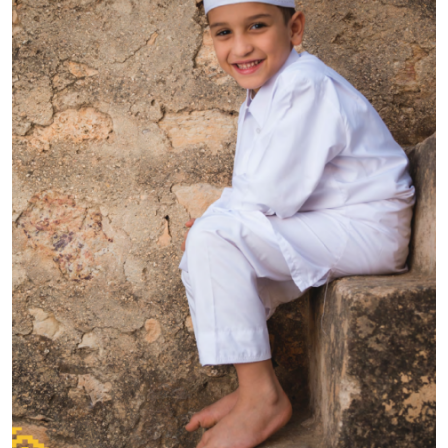
النتائج المحققة عبر ستة مجالات ذات أولوية:
السلام
والحوكمة، والتنمية الاقتصادية، والخدمات الاجتماعية،
والقدرة على الصمود في مجالي المناخ والمياه، والحلول
الدائمة للنازحين داخلياً، وإدارة الهجرة
.يركّز تقرير عام 2025
على الناس والشراكات، من خلال مساعدة المجتمعات على
الوصول إلى الخدمات، ودعم المؤسسات في التخطيط
والتنفيذ، والعمل مع الشركاء لبناء مسارات أكثر شمولاً
وقدرة على الصمود من أجل مستقبل ليبيا.
للاطلاع على لمحة
سريعة عن أبرز النتائج، يمكنكم مشاهدة لمحة عن نتائج الأمم
المتحدة في ليبيا لعام 2025 من هنا:
UN Libya 2025 Annual
Results Snapshot | United Nations in Libya
يمكنكم
تحميل التقرير الكامل أدناه باللغتين العربية والإنجليزية.